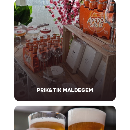
HORECA
Wij zijn jouw betrouwbare partner in
drankenlevering. Met een breed assortiment
bevoorraden we horeca, bedrijven en scholen,
altijd met oog voor kwaliteit en service.
ONTDEK MEER
PRIK&TIK MALDEGEM